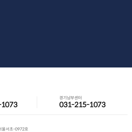
경기남부센터
-1073
031-215-1073
-서울서초-0972호